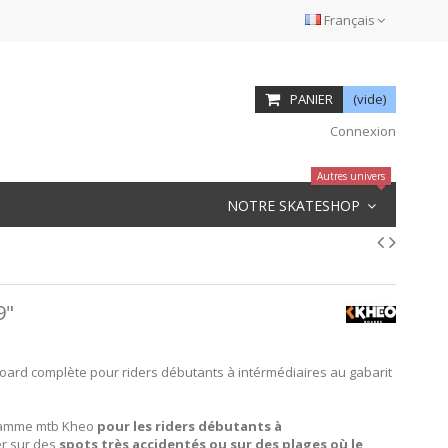
Français
PANIER
(vide)
Connexion
Autres univers
NOTRE SKATESHOP
9"
ard complète pour riders débutants à intérmédiaires au gabarit
a gamme mtb Kheo
pour les riders débutants à
er sur des
spots très accidentés ou sur des plages où le