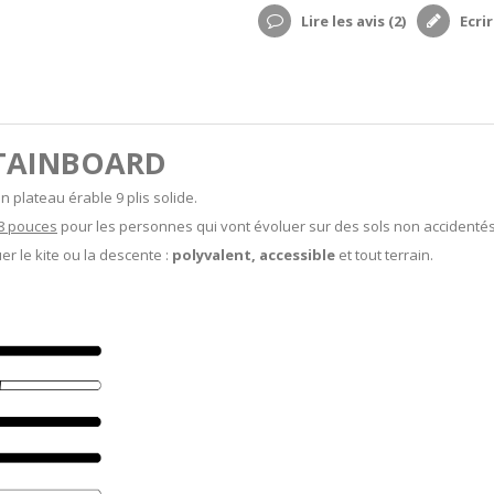
Lire les avis (
2
)
Ecrir
TAIN
BOARD
n plateau érable 9 plis solide.
 8 pouces
pour les personnes qui vont évoluer sur des sols non accidentés
 le kite ou la descente :
polyvalent, accessible
et tout terrain.