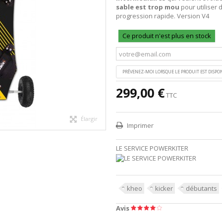
sable est trop mou
pour utiliser 
progression rapide.
Version V4
Ce produit n'est plus en stock
PRÉVENEZ-MOI LORSQUE LE PRODUIT EST DISPO
299,00 €
TTC
Élargir
Imprimer
LE SERVICE POWERKITER
kheo
kicker
débutants
Avis