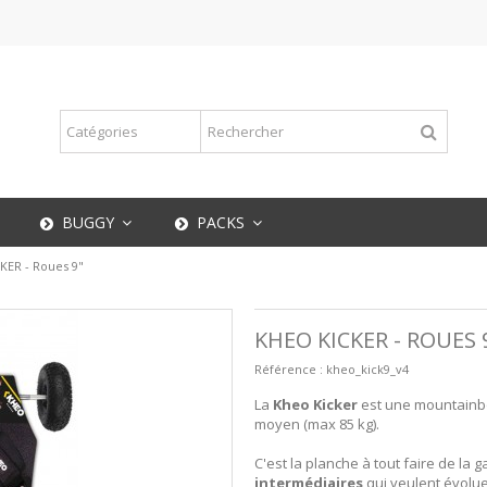
BUGGY
PACKS
KER - Roues 9"
KHEO KICKER - ROUES 
Référence :
kheo_kick9_v4
La
Kheo Kicker
est une mountainbo
moyen (max 85 kg).
C'est la planche à tout faire de l
intermédiaires
qui veulent évolu