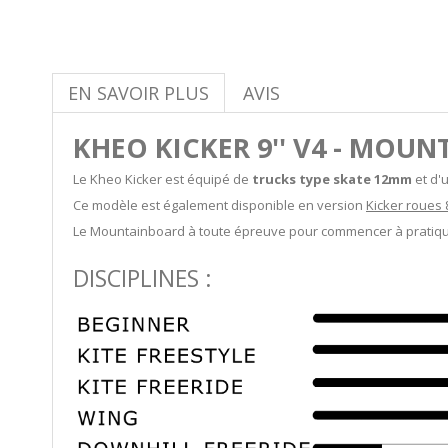
EN SAVOIR PLUS
AVIS
KHEO KICKER 9'' V4 - MOUN
Le Kheo Kicker est équipé de
trucks type skate 12mm
et d'u
Ce modèle est également disponible en version
Kicker roues
Le Mountainboard à toute épreuve pour commencer à pratiquer
DISCIPLINES :