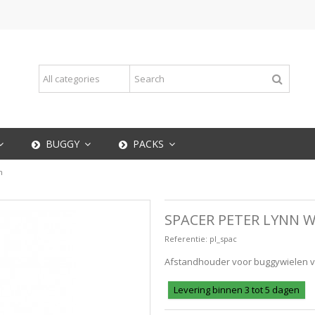
BUGGY
PACKS
n
SPACER PETER LYNN W
Referentie:
pl_spac
Afstandhouder voor buggywielen va
Levering binnen 3 tot 5 dagen