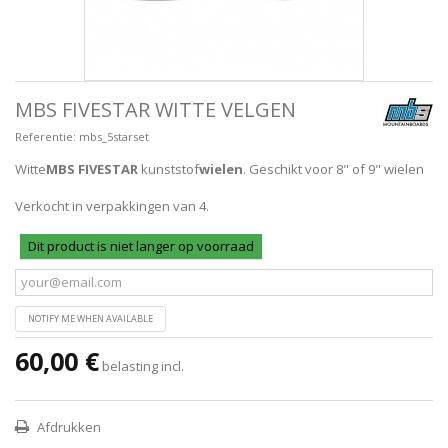
MBS FIVESTAR WITTE VELGEN
Referentie:
mbs_5starset
Witte
MBS FIVESTAR
kunststof
wielen
. Geschikt voor 8" of 9" wielen
Verkocht in verpakkingen van 4.
Dit product is niet langer op voorraad
NOTIFY ME WHEN AVAILABLE
60,00 €
belasting incl.
Afdrukken