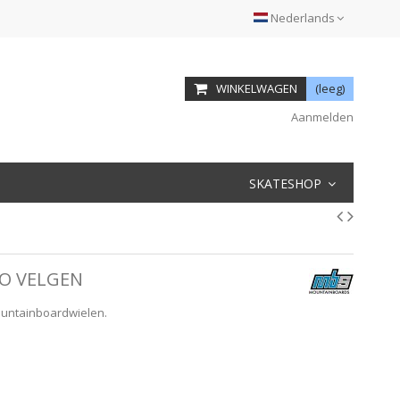
Nederlands
WINKELWAGEN
(leeg)
Aanmelden
SKATESHOP
MO VELGEN
ountainboardwielen.