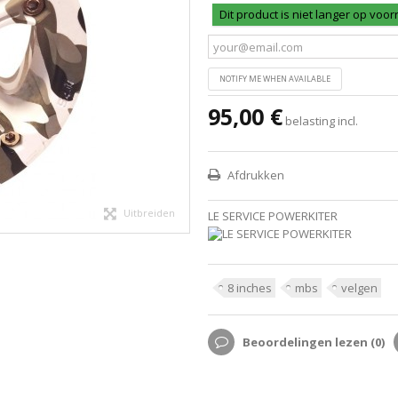
Dit product is niet langer op voo
NOTIFY ME WHEN AVAILABLE
95,00 €
belasting incl.
Afdrukken
Uitbreiden
LE SERVICE POWERKITER
8 inches
mbs
velgen
Beoordelingen lezen (
0
)