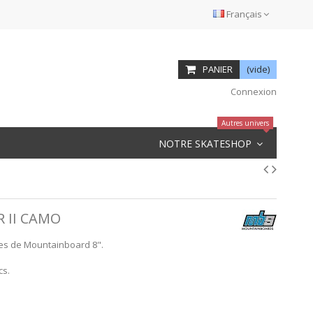
Français
PANIER
(vide)
Connexion
Autres univers
NOTRE SKATESHOP
 II CAMO
es de Mountainboard 8".
cs.