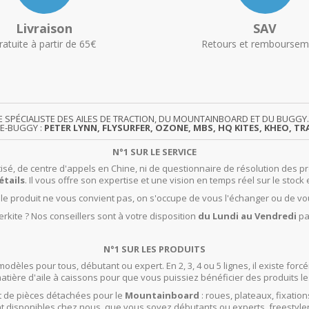
Livraison
SAV
ratuite à partir de 65€
Retours et remboursem
TE SPÉCIALISTE DES AILES DE TRACTION, DU MOUNTAINBOARD ET DU BUG
TE-BUGGY :
PETER LYNN, FLYSURFER, OZONE, MBS, HQ KITES, KHEO, TRA
N°1 SUR LE SERVICE
isé, de centre d'appels en Chine, ni de questionnaire de résolution des pr
étails
. Il vous offre son expertise et une vision en temps réel sur le stock 
t le produit ne vous convient pas, on s'occupe de vous l'échanger ou de vo
rkite ? Nos conseillers sont à votre disposition
du Lundi au Vendredi
pa
N°1 SUR LES PRODUITS
modèles pour tous, débutant ou expert. En 2, 3, 4 ou 5 lignes, il existe f
ière d'aile à caissons pour que vous puissiez bénéficier des produits le
 de pièces détachées pour le
Mountainboard
: roues, plateaux, fixation
t disponibles chez nous, que vous soyez débutants ou experts, freestyle