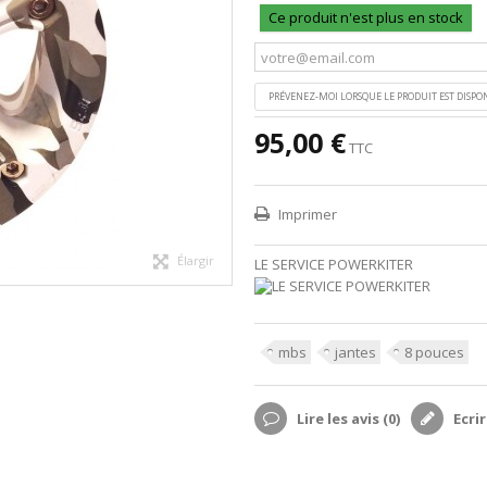
Ce produit n'est plus en stock
PRÉVENEZ-MOI LORSQUE LE PRODUIT EST DISPO
95,00 €
TTC
Imprimer
Élargir
LE SERVICE POWERKITER
mbs
jantes
8 pouces
Lire les avis (
0
)
Ecrir