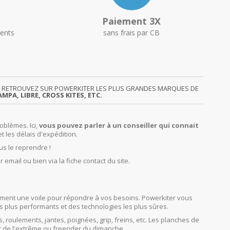
Paiement 3X
ents
sans frais par CB
GY. RETROUVEZ SUR POWERKITER LES PLUS GRANDES MARQUES DE
MPA, LIBRE, CROSS KITES, ETC.
oblèmes. Ici,
vous pouvez parler à un conseiller qui connait
et les délais d'expédition.
us le reprendre !
r email ou bien via la fiche contact du site.
orcément une voile pour répondre à vos besoins. Powerkiter vous
s plus performants et des technologies les plus sûres.
s, roulements, jantes, poignées, grip, freins, etc. Les planches de
r de l'extrême ou freerider du dimanche.