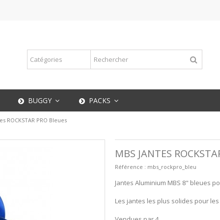
BUGGY
PACKS
tes ROCKSTAR PRO Bleues
MBS JANTES ROCKSTA
Référence :
mbs_rockpro_bleu
Jantes Aluminium MBS 8" bleues p
Les jantes les plus solides pour les
Vendues par 4.