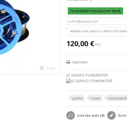
Ce produit n'est plus en stock
PRÉVENEZ-MOI LORSQUE LE PRODUIT EST DISPO
120,00 €
TTC
Imprimer
Élargir
LE SERVICE POWERKITER
jantes
roues
mountainb
Lire les avis (
0
)
Ecrir