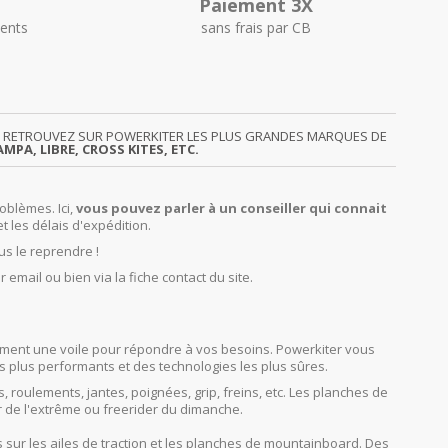
Paiement 3X
ents
sans frais par CB
GY. RETROUVEZ SUR POWERKITER LES PLUS GRANDES MARQUES DE
MPA, LIBRE, CROSS KITES, ETC.
oblèmes. Ici,
vous pouvez parler à un conseiller qui connait
et les délais d'expédition.
us le reprendre !
r email ou bien via la fiche contact du site.
orcément une voile pour répondre à vos besoins. Powerkiter vous
s plus performants et des technologies les plus sûres.
s, roulements, jantes, poignées, grip, freins, etc. Les planches de
r de l'extrême ou freerider du dimanche.
sur les ailes de traction et les planches de mountainboard. Des