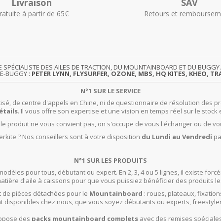
Livraison
SAV
ratuite à partir de 65€
Retours et remboursem
TE SPÉCIALISTE DES AILES DE TRACTION, DU MOUNTAINBOARD ET DU BUG
TE-BUGGY :
PETER LYNN, FLYSURFER, OZONE, MBS, HQ KITES, KHEO, TRA
N°1 SUR LE SERVICE
isé, de centre d'appels en Chine, ni de questionnaire de résolution des pr
étails
. Il vous offre son expertise et une vision en temps réel sur le stock 
t le produit ne vous convient pas, on s'occupe de vous l'échanger ou de vo
rkite ? Nos conseillers sont à votre disposition
du Lundi au Vendredi
pa
N°1 SUR LES PRODUITS
modèles pour tous, débutant ou expert. En 2, 3, 4 ou 5 lignes, il existe f
ière d'aile à caissons pour que vous puissiez bénéficier des produits le
 de pièces détachées pour le
Mountainboard
: roues, plateaux, fixation
t disponibles chez nous, que vous soyez débutants ou experts, freestyle
propose des
packs mountainboard complets
avec des remises spéciales 