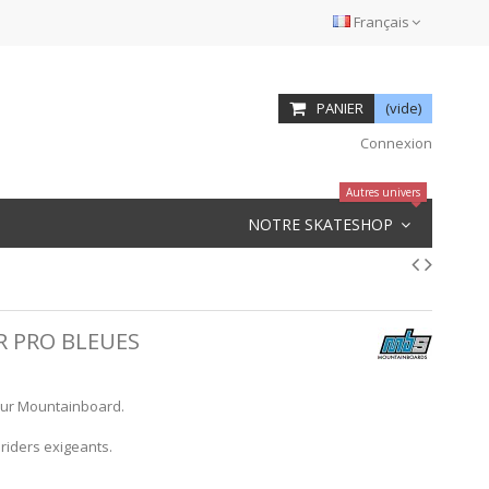
Français
PANIER
(vide)
Connexion
Autres univers
NOTRE SKATESHOP
R PRO BLEUES
our Mountainboard.
 riders exigeants.