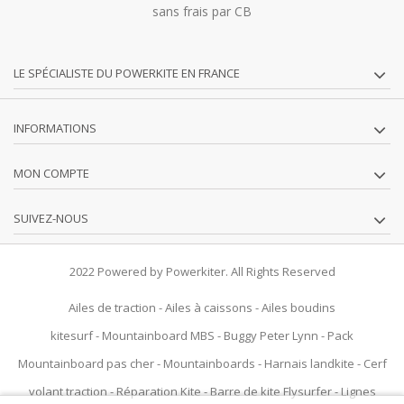
sans frais par CB
LE SPÉCIALISTE DU POWERKITE EN FRANCE
INFORMATIONS
MON COMPTE
SUIVEZ-NOUS
2022 Powered by Powerkiter. All Rights Reserved
Ailes de traction
-
Ailes à caissons
-
Ailes boudins
kitesurf
-
Mountainboard MBS
-
Buggy Peter Lynn
-
Pack
Mountainboard pas cher
-
Mountainboards
-
Harnais landkite
-
Cerf
volant traction
-
Réparation Kite
-
Barre de kite Flysurfer
-
Lignes