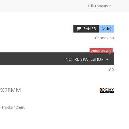
Français
PANIER
(vide)
Connexion
Autres univers
NOTRE SKATESHOP
2X28MM
e Trucks 12mm.