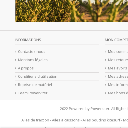
INFORMATIONS
MON COMPT
Contactez-nous
Mes comm
Mentions légales
Mes retour
A propos
Mes avoirs
Conditions d'utilisation
Mes adres
Reprise de matériel
Mes inform
Team Powerkiter
Mes bons d
2022 Powered by Powerkiter. All Right
Ailes de traction
-
Ailes à caissons
-
Ailes boudins kitesurf
-
Mo