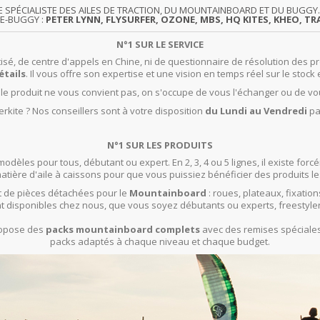
TE SPÉCIALISTE DES AILES DE TRACTION, DU MOUNTAINBOARD ET DU BUG
TE-BUGGY :
PETER LYNN, FLYSURFER, OZONE, MBS, HQ KITES, KHEO, TRA
N°1 SUR LE SERVICE
isé, de centre d'appels en Chine, ni de questionnaire de résolution des pr
étails
. Il vous offre son expertise et une vision en temps réel sur le stock 
t le produit ne vous convient pas, on s'occupe de vous l'échanger ou de vo
rkite ? Nos conseillers sont à votre disposition
du Lundi au Vendredi
pa
N°1 SUR LES PRODUITS
modèles pour tous, débutant ou expert. En 2, 3, 4 ou 5 lignes, il existe f
ière d'aile à caissons pour que vous puissiez bénéficier des produits le
 de pièces détachées pour le
Mountainboard
: roues, plateaux, fixation
t disponibles chez nous, que vous soyez débutants ou experts, freestyle
propose des
packs mountainboard complets
avec des remises spéciales 
packs adaptés à chaque niveau et chaque budget.