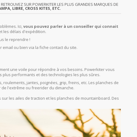
GY. RETROUVEZ SUR POWERKITER LES PLUS GRANDES MARQUES DE
MPA, LIBRE, CROSS KITES, ETC.
oblèmes. Ici,
vous pouvez parler à un conseiller qui connait
et les délais d'expédition.
us le reprendre !
r email ou bien via la fiche contact du site.
orcément une voile pour répondre à vos besoins. Powerkiter vous
s plus performants et des technologies les plus sûres.
s, roulements, jantes, poignées, grip, freins, etc. Les planches de
r de l'extrême ou freerider du dimanche.
sur les ailes de traction et les planches de mountainboard. Des