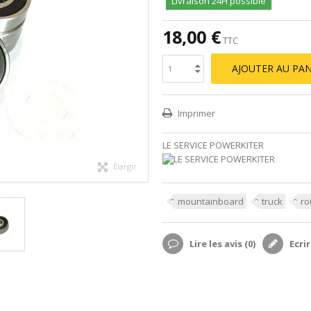
Livraison 24H possible
18,00 €
TTC
AJOUTER AU PAN
Imprimer
LE SERVICE POWERKITER
Élargir
mountainboard
truck
ro
Lire les avis (
0
)
Ecrir