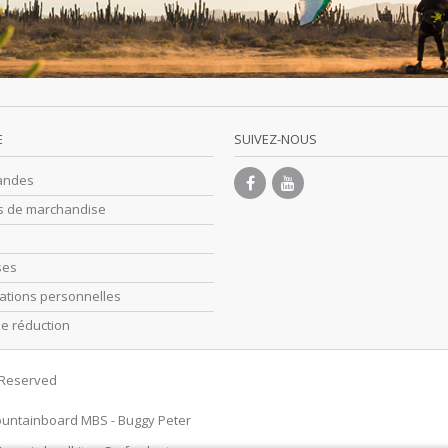
E
SUIVEZ-NOUS
andes
s de marchandise
ses
ations personnelles
e réduction
s Reserved
untainboard MBS
-
Buggy Peter