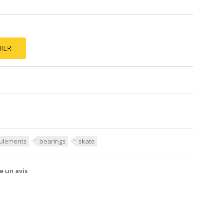
IER
ulements
bearings
skate
e un avis