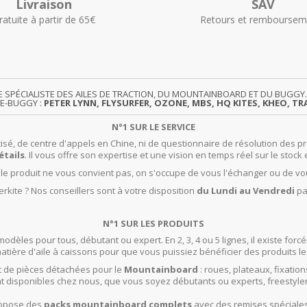
Livraison
SAV
ratuite à partir de 65€
Retours et remboursem
TE SPÉCIALISTE DES AILES DE TRACTION, DU MOUNTAINBOARD ET DU BUG
TE-BUGGY :
PETER LYNN, FLYSURFER, OZONE, MBS, HQ KITES, KHEO, TRA
N°1 SUR LE SERVICE
isé, de centre d'appels en Chine, ni de questionnaire de résolution des pr
étails
. Il vous offre son expertise et une vision en temps réel sur le stock 
t le produit ne vous convient pas, on s'occupe de vous l'échanger ou de vo
rkite ? Nos conseillers sont à votre disposition
du Lundi au Vendredi
pa
N°1 SUR LES PRODUITS
modèles pour tous, débutant ou expert. En 2, 3, 4 ou 5 lignes, il existe f
ière d'aile à caissons pour que vous puissiez bénéficier des produits le
 de pièces détachées pour le
Mountainboard
: roues, plateaux, fixation
t disponibles chez nous, que vous soyez débutants ou experts, freestyle
propose des
packs mountainboard complets
avec des remises spéciales 