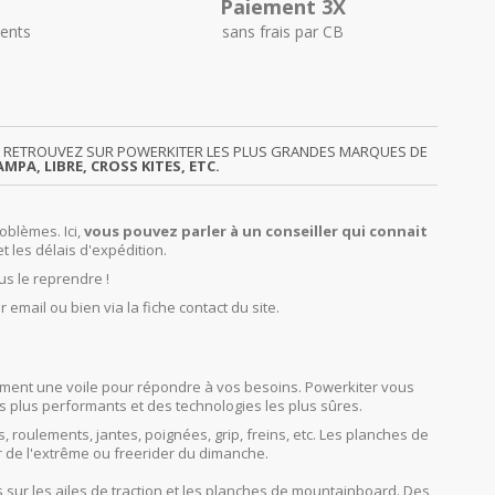
Paiement 3X
ents
sans frais par CB
GY. RETROUVEZ SUR POWERKITER LES PLUS GRANDES MARQUES DE
MPA, LIBRE, CROSS KITES, ETC.
oblèmes. Ici,
vous pouvez parler à un conseiller qui connait
et les délais d'expédition.
us le reprendre !
r email ou bien via la fiche contact du site.
orcément une voile pour répondre à vos besoins. Powerkiter vous
s plus performants et des technologies les plus sûres.
s, roulements, jantes, poignées, grip, freins, etc. Les planches de
r de l'extrême ou freerider du dimanche.
sur les ailes de traction et les planches de mountainboard. Des