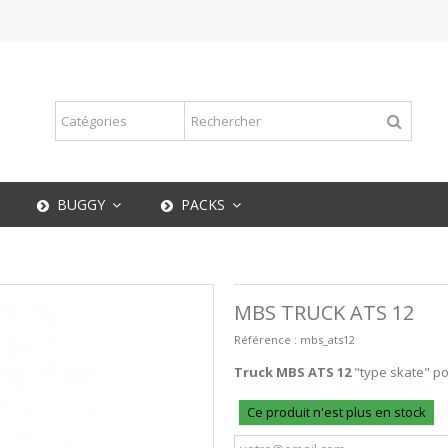
BUGGY
PACKS
MBS TRUCK ATS 12
Référence :
mbs_ats12
Truck MBS ATS 12
"type skate" po
Ce produit n'est plus en stock