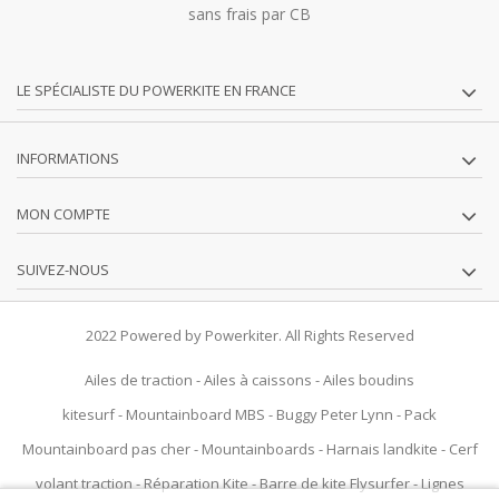
sans frais par CB
LE SPÉCIALISTE DU POWERKITE EN FRANCE
INFORMATIONS
MON COMPTE
SUIVEZ-NOUS
2022 Powered by Powerkiter. All Rights Reserved
Ailes de traction
-
Ailes à caissons
-
Ailes boudins
kitesurf
-
Mountainboard MBS
-
Buggy Peter Lynn
-
Pack
Mountainboard pas cher
-
Mountainboards
-
Harnais landkite
-
Cerf
volant traction
-
Réparation Kite
-
Barre de kite Flysurfer
-
Lignes