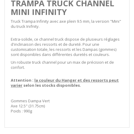
TRAMPA TRUCK CHANNEL
MINI INFINITY
Truck Trampa Infinity avec axe plein 9.5 mm, la version "Mini"
du truck Inifnity.
Extra-solide, ce channel truck dispose de plusieurs réglages
d'inclinaison des ressorts et de dureté. Pour une
customisation totale, les ressorts et les Dampas (gommes)
sont disponibles dans différentes duretés et couleurs.
Un robuste truck channel pour un max de précision et de
confort.
Attention :
la couleur du Hanger et des ressorts peut
varier
selon les stocks disponibles.
Gommes Dampa Vert
Axe 12.5" (31.75cm)
Poids : 990g