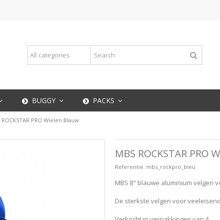
BUGGY
PACKS
 ROCKSTAR PRO Wielen Blauw
MBS ROCKSTAR PRO W
Referentie:
mbs_rockpro_bleu
MBS 8" blauwe aluminium velgen v
De sterkste velgen voor veeleisende
Verkocht in verpakkingen van 4.