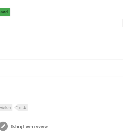
rraad
wielen
mtb
Schrijf een review