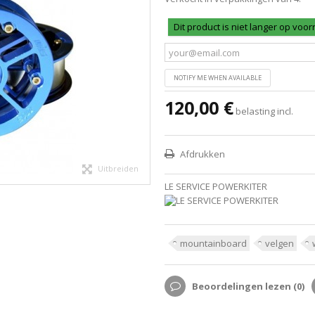
Dit product is niet langer op voo
NOTIFY ME WHEN AVAILABLE
120,00 €
belasting incl.
Afdrukken
Uitbreiden
LE SERVICE POWERKITER
mountainboard
velgen
Beoordelingen lezen (
0
)