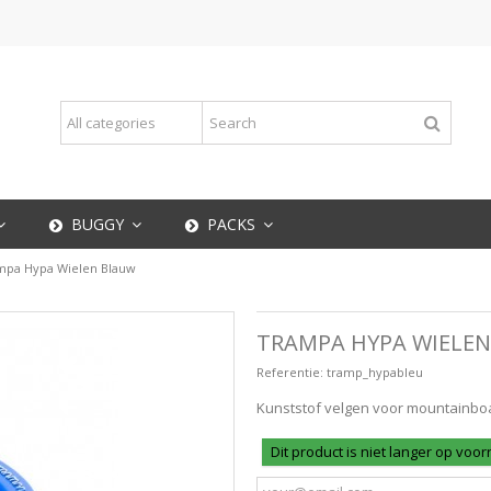
BUGGY
PACKS
mpa Hypa Wielen Blauw
TRAMPA HYPA WIELE
Referentie:
tramp_hypableu
Kunststof velgen voor mountainboa
Dit product is niet langer op voo