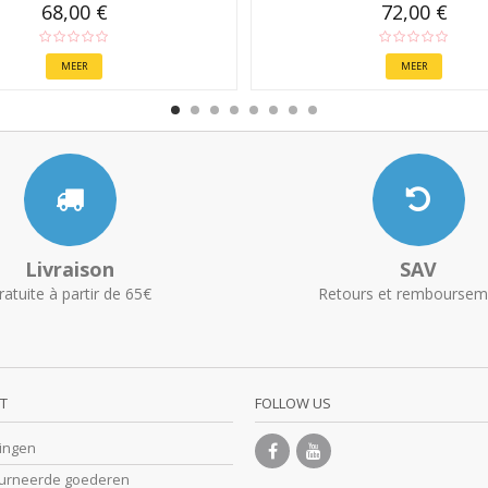
68,00 €
72,00 €
MEER
MEER
Livraison
SAV
ratuite à partir de 65€
Retours et remboursem
T
FOLLOW US
lingen
ourneerde goederen