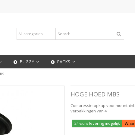
BUGGY
PACKS
BS
HOGE HOED MBS
Compressietopkap voor mountainbo
verpakkingen van 4
24-uurs levering mogelijk
Waars