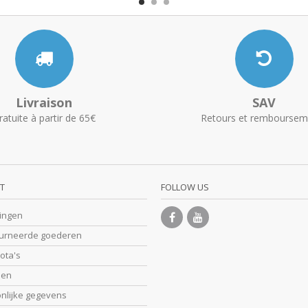
Livraison
SAV
ratuite à partir de 65€
Retours et remboursem
T
FOLLOW US
lingen
ourneerde goederen
nota's
sen
onlijke gegevens