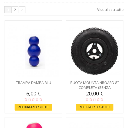
Visualizza tutto
1
2
TRAMPA DAMPA BLU
RUOTA MOUNTAINBOARD 8"
COMPLETA (SENZA
CUSCINETTI)
6,00 €
20,00 €
AGGIUNGI AL CARRELLO
AGGIUNGI AL CARRELLO