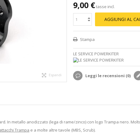
9,00 €
tasse incl.
AGGIUNGI AL C
Stampa
LE SERVICE POWERKITER
Espandi
Leggi le recensioni (
0
)
oard. In metallo anodizzato (lega di rame/zinco) con logo Trampa nero. Molt
attacchi Trampa
e a molte altre tavole (MBS, Scrub).