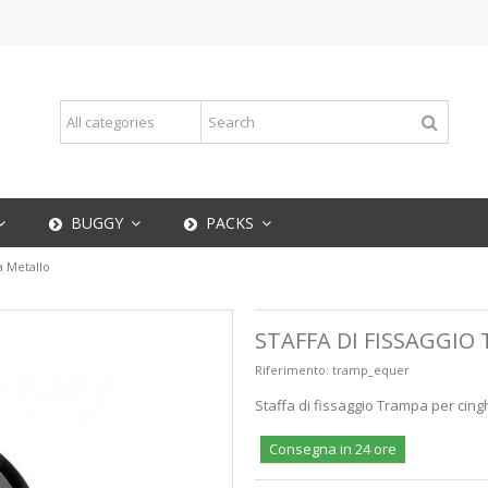
BUGGY
PACKS
a Metallo
STAFFA DI FISSAGGI
Riferimento:
tramp_equer
Staffa di fissaggio Trampa per ci
Consegna in 24 ore