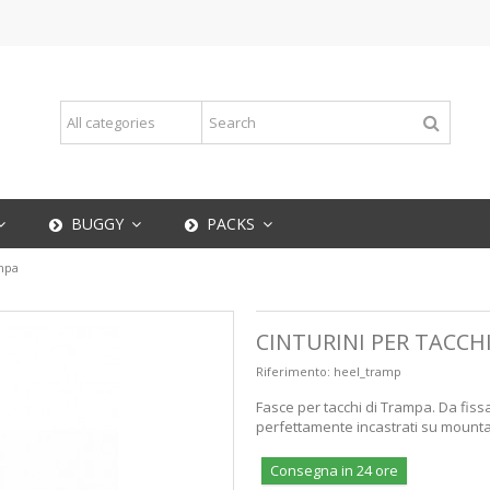
BUGGY
PACKS
ampa
CINTURINI PER TACCH
Riferimento:
heel_tramp
Fasce per tacchi di Trampa. Da fissare
perfettamente incastrati su mounta
Consegna in 24 ore