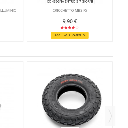
CONSEGNA ENTRO 5-7 GIORNI
ALLUMINIO
CRICCHETTO MBS F5
9,90 €
AGGIUNGI AL CARRELLO
PR