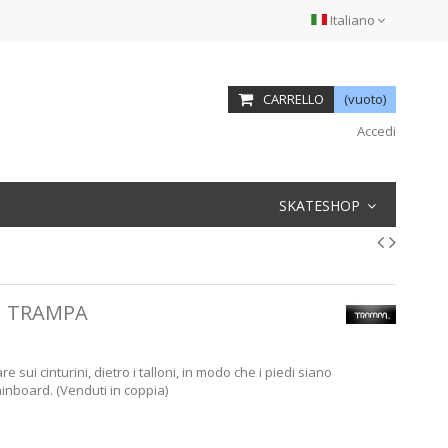
Italiano
CARRELLO
(vuoto)
Accedi
SKATESHOP
I TRAMPA
 sui cinturini, dietro i talloni, in modo che i piedi siano
inboard. (Venduti in coppia)