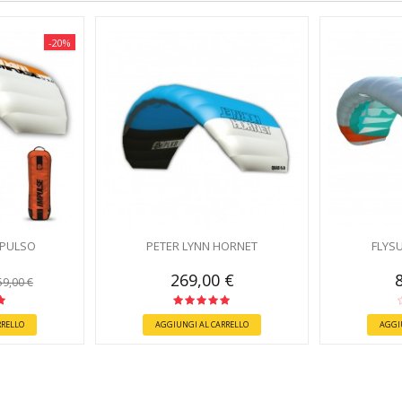
-20%
MPULSO
PETER LYNN HORNET
FLYSU
269,00 €
59,00 €
RRELLO
AGGIUNGI AL CARRELLO
AGGI