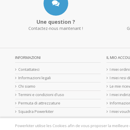
Une question ?
Contactez-nous maintenant !
G
INFORMAZIONI
IL MIO ACCO
Contattateci
I miei ordini
Informazioni legali
I miei resi 
Chi siamo
Le mie ricev
Termini e condizioni d'uso
I miei indiri
Permuta di attrezzature
Informazion
Squadra Powerkiter
I miei vouc
Powerkiter utilise les Cookies afin de vous proposer la meilleure