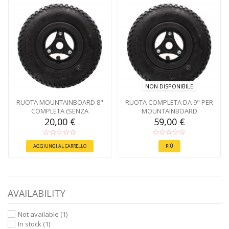
NON DISPONIBILE
RUOTA MOUNTAINBOARD 8"
RUOTA COMPLETA DA 9" PER
COMPLETA (SENZA
MOUNTAINBOARD
CUSCINETTI)
20,00 €
59,00 €
AGGIUNGI AL CARRELLO
PIÙ
AVAILABILITY
Not available
(1)
In stock
(1)