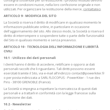
consegna sostenute per la restituzione. I prodotti restituiti devono
essere in condizioni nuove, nella loro confezione originale e non
utilizzati. Per organizzare la restituzione della merce,
contattateci
.
ARTICOLO 9 - MODIFICA DEL SITO
La Società si riserva il diritto di modificare in qualsiasi momento le
informazioni pubblicate online, in particolare in occasione
dell'aggiornamento del sito. Allo stesso modo, la Società si riserva il
diritto di interrompere o sospendere tutte o parte delle funzionalità
del Sito in qualsiasi momento e senza preavviso.
ARTICOLO 10 - TECNOLOGIA DELL'INFORMAZIONE E LIBERTÀ
CIVILI
10.1 - Utilizzo dei dati personali
I clienti hanno il diritto di accedere, rettificare o opporsi ai dati
personali raccolti che li riguardano. Tali diritti possono essere
esercitati tramite il Sito, via e-mail all'indirizzo contact@powerkiter.fr
o per posta indirizzata a
SARL FLOCOPUS - PowerKiter - 1 rue des
Pins - 38100 GRENOBLE (France)
.
La Società si impegna a rispettare la riservatezza di questi dati
personali e a trattarli in conformità con la legge francese sulla
protezione dei dati.
10.2 - Newsletter