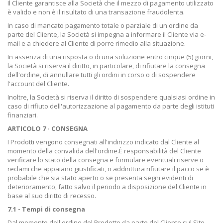
Il Cliente garantisce alla Società che il mezzo di pagamento utilizzato
è valido e non è il risultato di una transazione fraudolenta.
In caso di mancato pagamento totale o parziale di un ordine da
parte del Cliente, la Società si impegna a informare il Cliente via e-
mail e a chiedere al Cliente di porre rimedio alla situazione.
In assenza di una risposta o di una soluzione entro cinque (5) giorni,
la Società si riserva il diritto, in particolare, di rifiutare la consegna
dell'ordine, di annullare tutti gli ordini in corso o di sospendere
l'account del Cliente.
Inoltre, la Società si riserva il diritto di sospendere qualsiasi ordine in
caso di rifiuto dell'autorizzazione al pagamento da parte degli istituti
finanziari.
ARTICOLO 7 - CONSEGNA
I Prodotti vengono consegnati all'indirizzo indicato dal Cliente al
momento della convalida dell'ordine.
È responsabilità del Cliente
verificare lo stato della consegna e formulare eventuali riserve o
reclami che appaiano giustificati, o addirittura rifiutare il pacco se è
probabile che sia stato aperto o se presenta segni evidenti di
deterioramento, fatto salvo il periodo a disposizione del Cliente in
base al suo diritto di recesso.
7.1 - Tempi di consegna
Dal momento dell'ordine del Prodotto da parte del Cliente sul Sito