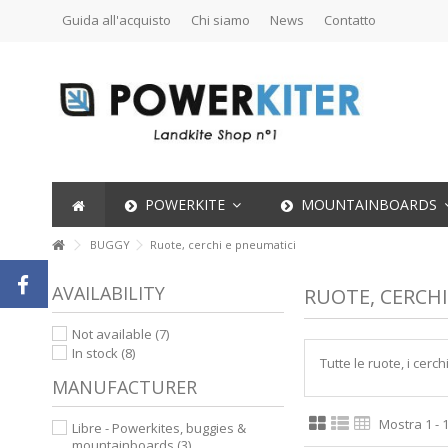
Guida all'acquisto
Chi siamo
News
Contatto
POWERKITE
MOUNTAINBOARDS
BUGGY
Ruote, cerchi e pneumatici
AVAILABILITY
RUOTE, CERCHI
Not available
(7)
In stock
(8)
Tutte le ruote, i cerc
MANUFACTURER
Mostra 1 - 1
Libre - Powerkites, buggies &
mountainboards
(3)