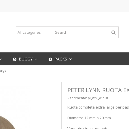
BUGGY
PACKS
arge
PETER LYNN RUOTA E
Riferimento:
pl_whl_wid20
Ruota completa extra large per pas
Diametro 12 mm o 20 mm.
Vendute singolarmente.