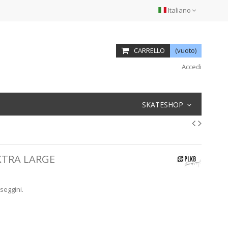
Italiano
CARRELLO
(vuoto)
Accedi
SKATESHOP
XTRA LARGE
seggini.