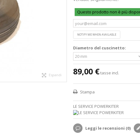
Questo prodotto non è più dispon
NOTIFY ME WHEN AVAILABLE
Diametro del cuscinetto:
89,00 €
tasse incl.
Espandi
Stampa
LE SERVICE POWERKITER
Leggi le recensioni (
0
)