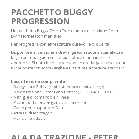
PACCHETTO BUGGY
PROGRESSION
Un pacchetto Buggy Zebra Free e un'ala di trazione Peter
Lynn Hornet (con maniglie).
Per progredire con attrezzature durevoli e di qualità.
Disponibile in versione extra-larga (con ruote a scanalatura
larga) per una guida su sabbia soffice e una migliore
aderenza. Si noti che nella versione extra-larga il rally ha due
ruote posteriori extra-larghe e una ruota anteriore standard.
La
confezione comprende:
- Buggy Libre Zebra (ruote standard o extra large)
- Ala da trazione Peter Lynn Hornet (2.0, 3.0, 4.0, 5.0 o 6.0)
- Maniglie di comando a 4 linee
- Picchetto da terra + guinzaglio kitekillers
- Zaino per trasportare l'ala
- Attrezzi di montaggio
- Manuali e adesivi
ALA DA TRAZIONE - PETER