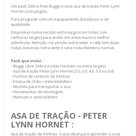
Um pack Zebra Free Buggy e uma asa de tração Peter Lynn
Hornet (com pegas).
Para progredir com um equipamento duradouro e de
qualidade.
Disponível numa versão extra-larga (com rodas com
ranhuras largas) para andar em areia macia e melhor
aderência. Atenção: na versão extra-wide, o rally tem duas
rodas traseiras extra-wide e uma roda dianteira normal.
Pack que inclui :
- Buggy Libre Zebra (rodas normais ou extra largas)
- Asa de tração Peter Lynn Hornet (2.0, 3.0, 4.0, 5.0 ou 6.0)
- Punhos de controlo de 4 linhas
- Estaca de chão + trela kitekillers
- Mochila para transportar a asa
- Ferramentas de montagem
- Manuais e autocolantes
ASA DE TRAÇÃO - PETER
LYNN HORNET :
Asa de tração de 4 linhas. A asa ideal para aprender a voar