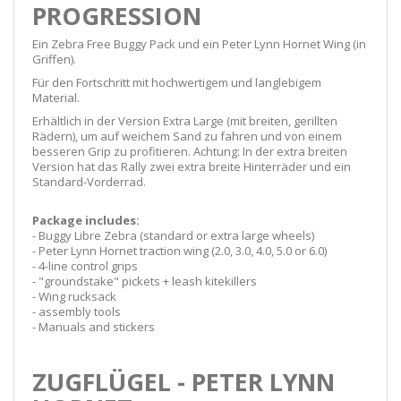
PROGRESSION
Ein Zebra Free Buggy Pack und ein Peter Lynn Hornet Wing (in
Griffen).
Für den Fortschritt mit hochwertigem und langlebigem
Material.
Erhältlich in der Version Extra Large (mit breiten, gerillten
Rädern), um auf weichem Sand zu fahren und von einem
besseren Grip zu profitieren. Achtung: In der extra breiten
Version hat das Rally zwei extra breite Hinterräder und ein
Standard-Vorderrad.
Package includes:
- Buggy Libre Zebra (standard or extra large wheels)
- Peter Lynn Hornet traction wing (2.0, 3.0, 4.0, 5.0 or 6.0)
- 4-line control grips
- "groundstake" pickets + leash kitekillers
- Wing rucksack
- assembly tools
- Manuals and stickers
ZUGFLÜGEL - PETER LYNN