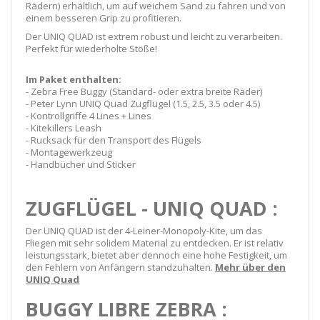
Rädern) erhältlich, um auf weichem Sand zu fahren und von
einem besseren Grip zu profitieren.
Der UNIQ QUAD ist extrem robust und leicht zu verarbeiten.
Perfekt für wiederholte Stöße!
Im Paket enthalten:
- Zebra Free Buggy (Standard- oder extra breite Räder)
- Peter Lynn UNIQ Quad Zugflügel (1.5, 2.5, 3.5 oder 4.5)
- Kontrollgriffe 4 Lines + Lines
- Kitekillers Leash
- Rucksack für den Transport des Flügels
- Montagewerkzeug
- Handbücher und Sticker
ZUGFLÜGEL - UNIQ QUAD :
Der UNIQ QUAD ist der 4-Leiner-Monopoly-Kite, um das
Fliegen mit sehr solidem Material zu entdecken. Er ist relativ
leistungsstark, bietet aber dennoch eine hohe Festigkeit, um
den Fehlern von Anfängern standzuhalten.
Mehr über den
UNIQ Quad
BUGGY LIBRE ZEBRA :