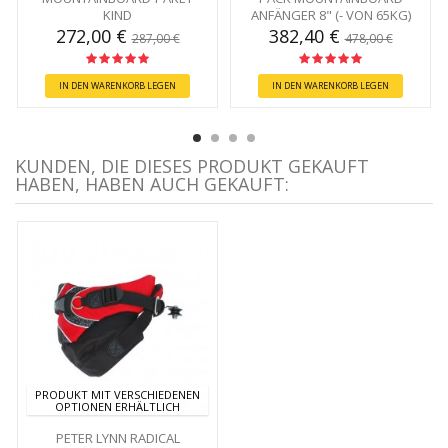
KIND
ANFÄNGER 8" (- VON 65KG)
272,00 €
382,40 €
287,00 €
478,00 €
IN DEN WARENKORB LEGEN
IN DEN WARENKORB LEGEN
KUNDEN, DIE DIESES PRODUKT GEKAUFT
HABEN, HABEN AUCH GEKAUFT:
PRODUKT MIT VERSCHIEDENEN
OPTIONEN ERHÄLTLICH
PETER LYNN RADICAL