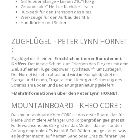
Griffe oder Stange + Leinen 210/110 kg
Groundstake"-Hecht + Kitekiller-Leash
Rucksack für den Transport des Kites
Werkzeuge für den Aufbau des MTB
Handbücher und Sticker
ZUGFLÜGEL - PETER LYNN HORNET
:
Zugflügel mit 4 Leinen.
Erhältlich mit einer Bar oder mit
Griffen.
Der ideale Schirm zum Erlernen des Fliegens mit dem
Ziel, auf einen Flügel depower "Typ kitesurf" umzusteigen.
Der Hornet ist sehr robust und wird im Komplettpaket mit
Stange und Leinen, Tragetasche, Hering zur Sicherung des
Schirms am Boden und Bedienungsanleitung geliefert.
>Mehr
Informationen über den Peter Lynn HORNET
.
MOUNTAINBOARD - KHEO CORE :
Das mountainboard Kheo CORE ist das erste Board, das für
kleine und mittlere Anfänger und Körpergrößen geeignet ist.
Für Erwachsene bis 65 kg ist es das Modell, das wir für den
Anfang empfehlen. Es ist mit 8-Zoll-Rädern ausgestattet, was
es leichter macht, auf hartem Sand oder Gras zu fahren. Die