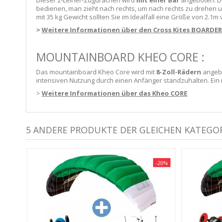
Dieser 2-Leiner-Zugdrachen wird
mit einer Bar
angeboten. De
bedienen, man zieht nach rechts, um nach rechts zu drehen un
mit 35 kg Gewicht sollten Sie im Idealfall eine Größe von 2.1m
>
Weitere Informationen über den Cross Kites BOARDER
MOUNTAINBOARD KHEO CORE :
Das mountainboard Kheo Core wird mit
8-Zoll-Rädern
angebo
intensiven Nutzung durch einen Anfänger standzuhalten. Ein
>
Weitere Informationen über das Kheo CORE
5 ANDERE PRODUKTE DER GLEICHEN KATEGOR
-20%
-20%
K