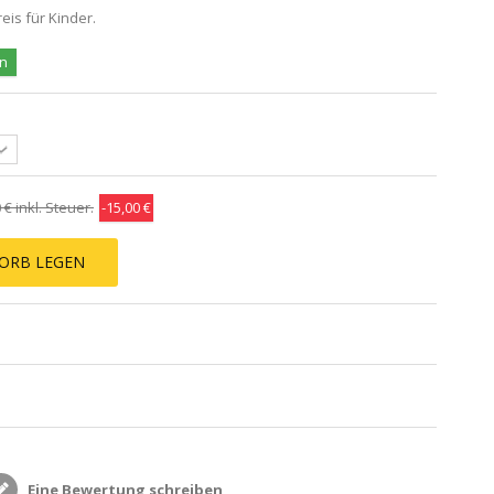
is für Kinder.
en
 €
inkl. Steuer.
-15,00 €
ORB LEGEN
Eine Bewertung schreiben