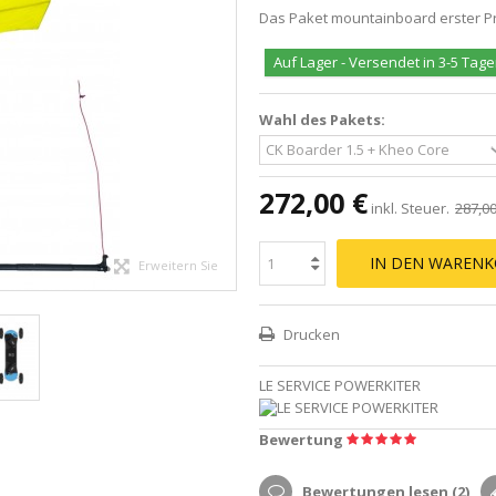
Das Paket mountainboard erster Pre
Auf Lager - Versendet in 3-5 Tag
Wahl des Pakets:
272,00 €
inkl. Steuer.
287,00
IN DEN WARENK
Erweitern Sie
Drucken
LE SERVICE POWERKITER
Bewertung
Bewertungen lesen (
2
)