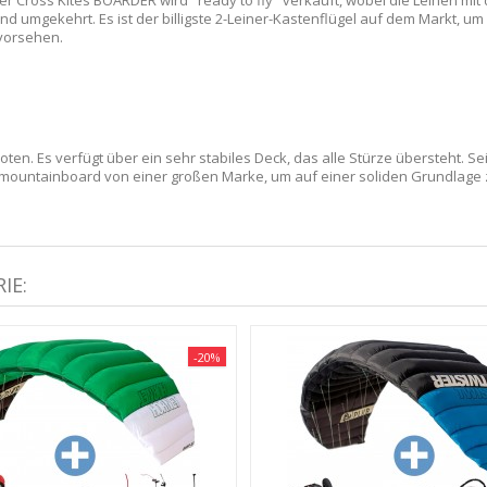
r Cross Kites BOARDER wird "ready to fly" verkauft, wobei die Leinen mit
d umgekehrt. Es ist der billigste 2-Leiner-Kastenflügel auf dem Markt, um
 vorsehen.
ten. Es verfügt über ein sehr stabiles Deck, das alle Stürze übersteht. S
 mountainboard von einer großen Marke, um auf einer soliden Grundlage 
IE:
-20%