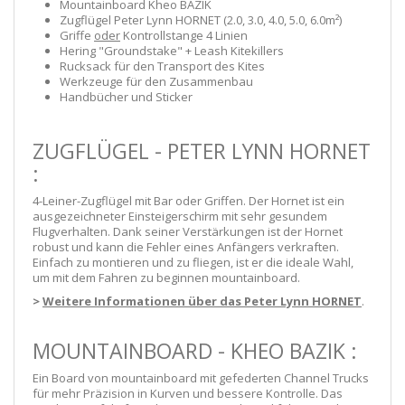
Mountainboard Kheo BAZIK
Zugflügel Peter Lynn HORNET (2.0, 3.0, 4.0, 5.0, 6.0m²)
Griffe
oder
Kontrollstange 4 Linien
Hering "Groundstake" + Leash Kitekillers
Rucksack für den Transport des Kites
Werkzeuge für den Zusammenbau
Handbücher und Sticker
ZUGFLÜGEL - PETER LYNN HORNET
:
4-Leiner-Zugflügel mit Bar oder Griffen. Der Hornet ist ein
ausgezeichneter Einsteigerschirm mit sehr gesundem
Flugverhalten. Dank seiner Verstärkungen ist der Hornet
robust und kann die Fehler eines Anfängers verkraften.
Einfach zu montieren und zu fliegen, ist er die ideale Wahl,
um mit dem Fahren zu beginnen mountainboard.
>
Weitere Informationen über das Peter Lynn HORNET
.
MOUNTAINBOARD - KHEO BAZIK :
Ein Board von mountainboard mit gefederten Channel Trucks
für mehr Präzision in Kurven und bessere Kontrolle. Das