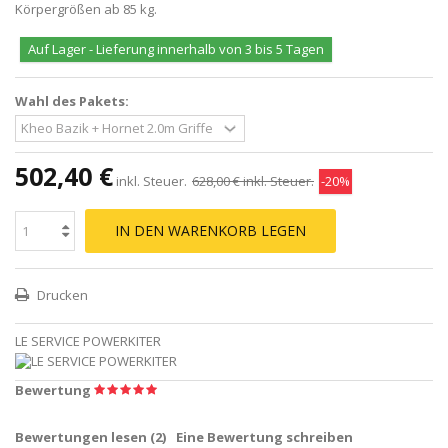
Körpergrößen ab 85 kg.
Auf Lager - Lieferung innerhalb von 3 bis 5 Tagen
Wahl des Pakets:
502,40 €
inkl. Steuer.
628,00 €
inkl. Steuer.
-20%
IN DEN WARENKORB LEGEN
Drucken
LE SERVICE POWERKITER
Bewertung
Bewertungen lesen (
2
)
Eine Bewertung schreiben