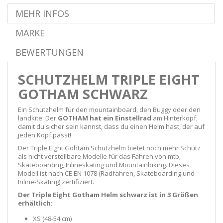
MEHR INFOS
MARKE
BEWERTUNGEN
SCHUTZHELM TRIPLE EIGHT
GOTHAM SCHWARZ
Ein Schutzhelm für den mountainboard, den Buggy oder den
landkite. Der
GOTHAM hat ein Einstellrad
am Hinterkopf,
damit du sicher sein kannst, dass du einen Helm hast, der auf
jeden Kopf passt!
Der Triple Eight Gohtam Schutzhelm bietet noch mehr Schutz
als nicht verstellbare Modelle für das Fahren von mtb,
Skateboarding, Inlineskating und Mountainbiking. Dieses
Modell ist nach
CE EN 1078 (
Radfahren, Skateboarding und
Inline-Skating)
zertifiziert.
Der Triple Eight Gotham Helm schwarz ist in 3 Größen
erhältlich:
XS (48-54 cm)