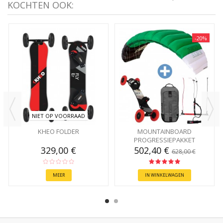
KOCHTEN OOK:
-20%
NIET OP VOORRAAD
KHEO FOLDER
MOUNTAINBOARD
PROGRESSIEPAKKET
329,00 €
502,40 €
628,00 €
MEER
IN WINKELWAGEN