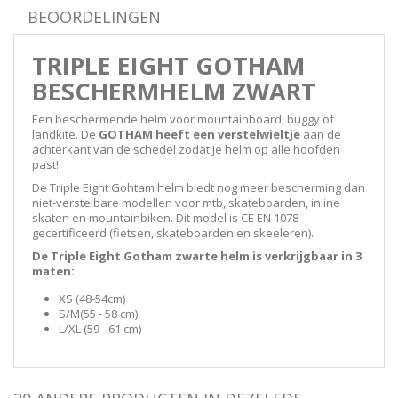
BEOORDELINGEN
TRIPLE EIGHT GOTHAM
BESCHERMHELM ZWART
Een beschermende helm voor mountainboard, buggy of
landkite. De
GOTHAM heeft een verstelwieltje
aan de
achterkant van de schedel zodat je helm op alle hoofden
past!
De Triple Eight Gohtam helm biedt nog meer bescherming dan
niet-verstelbare modellen voor mtb, skateboarden, inline
skaten en mountainbiken. Dit model is
CE EN 1078
gecertificeerd
(
fietsen, skateboarden en skeeleren)
.
De Triple Eight Gotham zwarte helm is verkrijgbaar in 3
maten:
XS (48-54cm)
S/M
(55 - 58 cm
)
L/XL (
59 - 61 cm
)