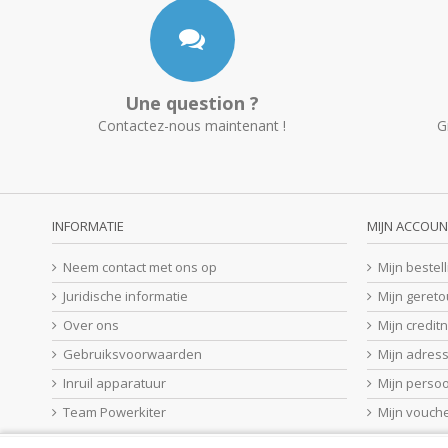
Une question ?
Contactez-nous maintenant !
G
INFORMATIE
MIJN ACCOUN
Neem contact met ons op
Mijn bestel
Juridische informatie
Mijn geret
Over ons
Mijn credit
Gebruiksvoorwaarden
Mijn adres
Inruil apparatuur
Mijn perso
Team Powerkiter
Mijn vouch