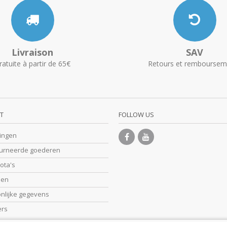
Livraison
SAV
ratuite à partir de 65€
Retours et remboursem
T
FOLLOW US
lingen
ourneerde goederen
nota's
sen
onlijke gegevens
ers