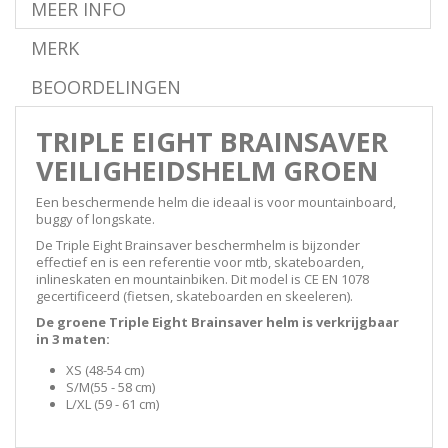
MEER INFO
MERK
BEOORDELINGEN
TRIPLE EIGHT BRAINSAVER
VEILIGHEIDSHELM GROEN
Een beschermende helm die ideaal is voor mountainboard,
buggy of longskate.
De Triple Eight Brainsaver beschermhelm is bijzonder
effectief en is een referentie voor mtb, skateboarden,
inlineskaten en mountainbiken. Dit model is
CE EN 1078
gecertificeerd
(
fietsen, skateboarden en skeeleren)
.
De groene Triple Eight Brainsaver helm is verkrijgbaar
in 3 maten:
XS (48-54 cm)
S/M
(55 - 58 cm
)
L/XL (
59 - 61 cm
)