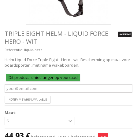
TRIPLE EIGHT HELM - LIQUID FORCE
HERO - WIT
Referentie:
liquid-hero
Helm Liquid Force Triple Eight - Hero - wit
. Bescherming op maat voor
boardsporten, met name wakeboarden.
Dit product is niet langer op voorraad
NOTIFY ME WHEN AVAILABLE
Maat:
44,93 €
belasting incl.
59,90 €
belasting incl.
-25%