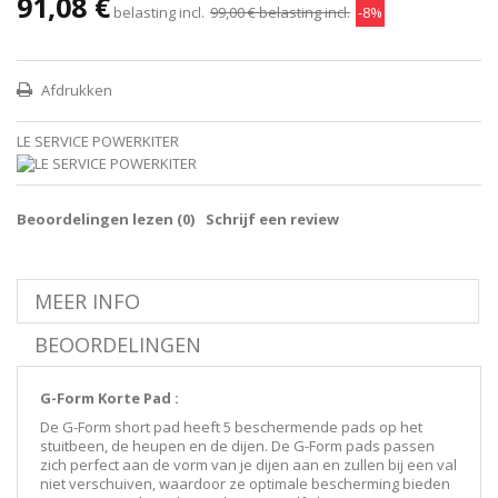
91,08 €
belasting incl.
99,00 €
belasting incl.
-8%
Afdrukken
LE SERVICE POWERKITER
Beoordelingen lezen (
0
)
Schrijf een review
MEER INFO
BEOORDELINGEN
G-Form Korte Pad :
De G-Form short pad heeft 5 beschermende pads op het
stuitbeen, de heupen en de dijen. De G-Form pads passen
zich perfect aan de vorm van je dijen aan en zullen bij een val
niet verschuiven, waardoor ze optimale bescherming bieden