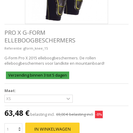
PRO X G-FORM
ELLEBOOGBESCHERMERS
Referentie:
gform_knee_15
G-Form Pro X 2015 elleboogbeschermers. De rollen
elleboogbeschermers voor landkite en mountainboard!
Verzending binnen 3 tot 5 dagen
Maat:
63,48 €
belasting incl.
69,00 €
belasting incl.
-8%
IN WINKELWAGEN