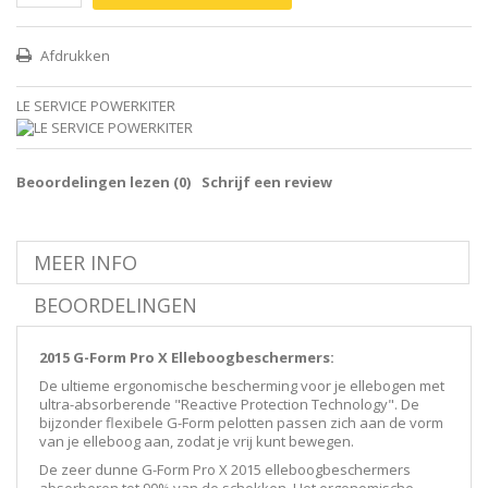
Afdrukken
LE SERVICE POWERKITER
Beoordelingen lezen (
0
)
Schrijf een review
MEER INFO
BEOORDELINGEN
2015 G-Form Pro X Elleboogbeschermers:
De ultieme ergonomische bescherming voor je ellebogen met
ultra-absorberende "Reactive Protection Technology". De
bijzonder flexibele G-Form pelotten passen zich aan de vorm
van je elleboog aan, zodat je vrij kunt bewegen.
De zeer dunne G-Form Pro X 2015 elleboogbeschermers
absorberen tot 90% van de schokken. Het ergonomische