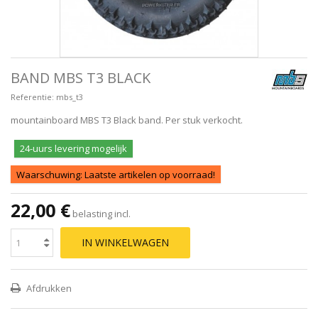
BAND MBS T3 BLACK
Referentie:
mbs_t3
mountainboard MBS T3 Black band. Per stuk verkocht.
24-uurs levering mogelijk
Waarschuwing: Laatste artikelen op voorraad!
22,00 €
belasting incl.
IN WINKELWAGEN
Afdrukken