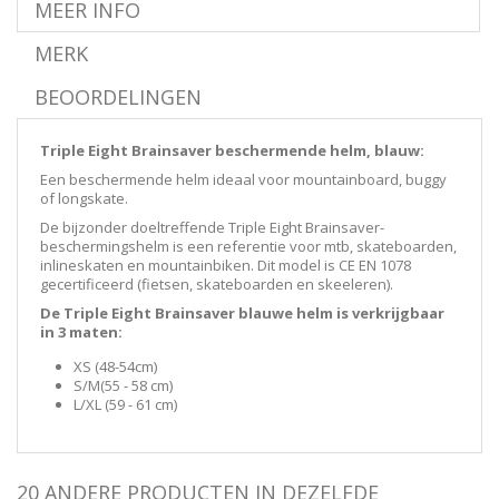
MEER INFO
MERK
BEOORDELINGEN
Triple Eight Brainsaver beschermende helm, blauw:
Een beschermende helm ideaal voor mountainboard, buggy
of longskate.
De bijzonder doeltreffende Triple Eight Brainsaver-
beschermingshelm is een referentie voor mtb, skateboarden,
inlineskaten en mountainbiken. Dit model is
CE EN 1078
gecertificeerd
(
fietsen, skateboarden en skeeleren)
.
De Triple Eight Brainsaver blauwe helm is verkrijgbaar
in 3 maten:
XS (48-54cm)
S/M
(55 - 58 cm
)
L/XL (
59 - 61 cm
)
20 ANDERE PRODUCTEN IN DEZELFDE