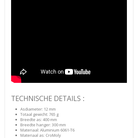
TECHNISCHE DETAILS :
Asdiameter: 12 mm
Totaal gewicht: 765 g
Breedte as: 400 mm
Breedte hanger: 300 mm
Materiaal: Aluminium 6061-T6
Materiaal as: CroMoly