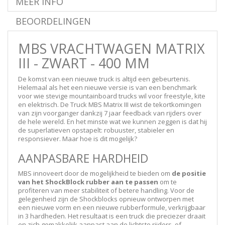
MEER INFO
BEOORDELINGEN
MBS VRACHTWAGEN MATRIX
III - ZWART - 400 MM
De komst van een nieuwe truck is altijd een gebeurtenis.
Helemaal als het een nieuwe versie is van een benchmark
voor wie stevige mountainboard trucks wil voor freestyle, kite
en elektrisch. De Truck MBS Matrix III wist de tekortkomingen
van zijn voorganger dankzij 7 jaar feedback van rijders over
de hele wereld. En het minste wat we kunnen zeggen is dat hij
de superlatieven opstapelt: robuuster, stabieler en
responsiever. Maar hoe is dit mogelijk?
AANPASBARE HARDHEID
MBS innoveert door de mogelijkheid te bieden om
de positie
van het ShockBlock rubber aan te passen
om te
profiteren van meer stabiliteit of betere handling. Voor de
gelegenheid zijn de Shockblocks opnieuw ontworpen met
een nieuwe vorm en een nieuwe rubberformule, verkrijgbaar
in 3 hardheden. Het resultaat is een truck die preciezer draait
en zich gemakkelijk aanpast aan de lichtste rijders, of