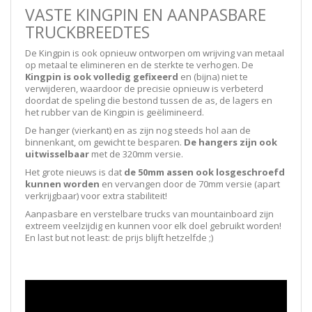
VASTE KINGPIN EN AANPASBARE
TRUCKBREEDTES
De Kingpin is ook opnieuw ontworpen om wrijving van metaal
op metaal te elimineren en de sterkte te verhogen. De
Kingpin is ook volledig gefixeerd
en (bijna) niet te
verwijderen, waardoor de precisie opnieuw is verbeterd
doordat de speling die bestond tussen de as, de lagers en
het rubber van de Kingpin is geëlimineerd.
De hanger (vierkant) en as zijn nog steeds hol aan de
binnenkant, om gewicht te besparen.
De hangers zijn ook
uitwisselbaar
met de 320mm versie.
Het grote nieuws is dat
de 50mm assen ook losgeschroefd
kunnen worden
en vervangen door de 70mm versie (apart
verkrijgbaar) voor extra stabiliteit!
Aanpasbare en verstelbare trucks van mountainboard zijn
extreem veelzijdig en kunnen voor elk doel gebruikt worden!
En last but not least: de prijs blijft hetzelfde ;)