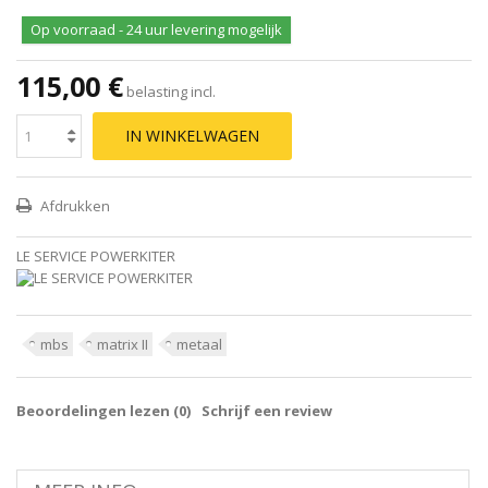
Op voorraad - 24 uur levering mogelijk
115,00 €
belasting incl.
IN WINKELWAGEN
Afdrukken
LE SERVICE POWERKITER
mbs
matrix II
metaal
Beoordelingen lezen (
0
)
Schrijf een review