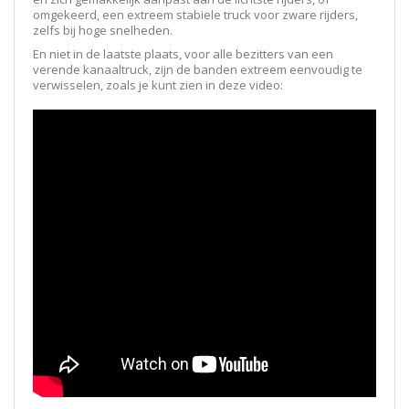
omgekeerd, een extreem stabiele truck voor zware rijders,
zelfs bij hoge snelheden.
En niet in de laatste plaats, voor alle bezitters van een
verende kanaaltruck, zijn de banden extreem eenvoudig te
verwisselen, zoals je kunt zien in deze video: