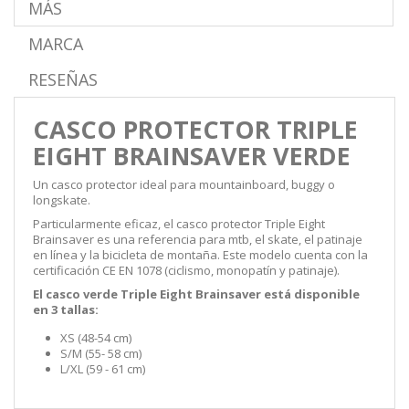
MÁS
MARCA
RESEÑAS
CASCO PROTECTOR TRIPLE
EIGHT BRAINSAVER VERDE
Un casco protector ideal para mountainboard, buggy o
longskate.
Particularmente eficaz, el casco protector Triple Eight
Brainsaver es una referencia para mtb, el skate, el patinaje
en línea y la bicicleta de montaña. Este modelo cuenta con la
certificación
CE EN 1078 (
ciclismo, monopatín y patinaje)
.
El casco verde Triple Eight Brainsaver está disponible
en 3 tallas:
XS (48-54 cm)
S/M (55
-
58 cm)
L/XL (
59 -
61 cm)