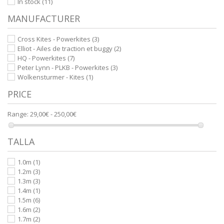
In stock
(11)
MANUFACTURER
Cross Kites - Powerkites
(3)
Elliot - Ailes de traction et buggy
(2)
HQ - Powerkites
(7)
Peter Lynn - PLKB - Powerkites
(3)
Wolkensturmer - Kites
(1)
PRICE
Range:
29,00€ - 250,00€
TALLA
1.0m
(1)
1.2m
(3)
1.3m
(3)
1.4m
(1)
1.5m
(6)
1.6m
(2)
1.7m
(2)