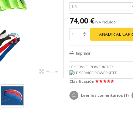
74,00 €
IVA incluído
AÑADIR AL CARR
Imprimir
LE SERVICE POWERKITER
Ampliar
Clasificación
Leer los comentarios (
1
)