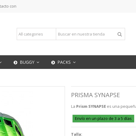
tacto con
BUGGY
PACKS
PRISMA SYNAPSE
La
Prism SYNAPSE
es una pequeña a
Envío en un plazo de 3 a 5 días
Talla: