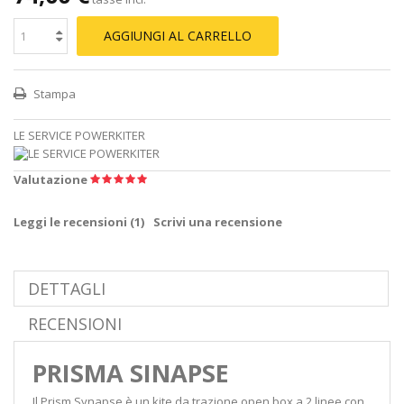
AGGIUNGI AL CARRELLO
Stampa
LE SERVICE POWERKITER
Valutazione
Leggi le recensioni (
1
)
Scrivi una recensione
DETTAGLI
RECENSIONI
PRISMA SINAPSE
Il Prism Synapse è un kite da trazione open box a 2 linee con