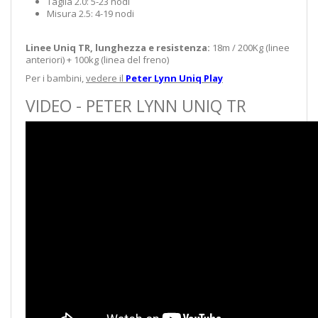
Taglia 2.0: 5-23 nodi
Misura 2.5: 4-19 nodi
Linee Uniq TR, lunghezza e resistenza:
18m / 200Kg (linee
anteriori) + 100kg (linea del freno)
Per i bambini,
vedere il
Peter Lynn Uniq Play
VIDEO - PETER LYNN UNIQ TR