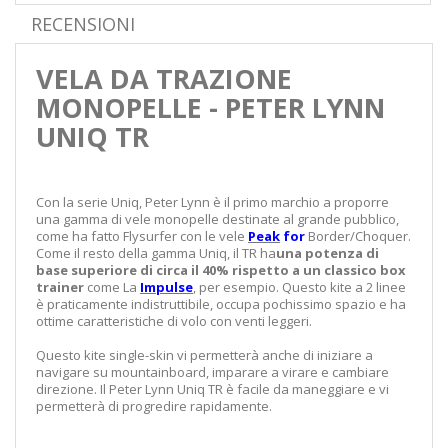
RECENSIONI
VELA DA TRAZIONE
MONOPELLE - PETER LYNN
UNIQ TR
Con la serie Uniq, Peter Lynn è il primo marchio a proporre
una gamma di vele monopelle destinate al grande pubblico,
come ha fatto Flysurfer con le vele
Peak
for
Border/Choquer.
Come il resto della gamma Uniq, il TR ha
una potenza di
base superiore di circa il 40% rispetto a un classico box
trainer
come La
Impulse
, per esempio. Questo kite a 2 linee
è praticamente indistruttibile, occupa pochissimo spazio e ha
ottime caratteristiche di volo con venti leggeri.
Questo kite single-skin vi permetterà anche di iniziare a
navigare su mountainboard, imparare a virare e cambiare
direzione. Il Peter Lynn Uniq TR è facile da maneggiare e vi
permetterà di progredire rapidamente.