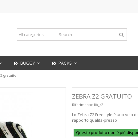
BUGGY
PACKS
2 gratuito
ZEBRA Z2 GRATUITO
Riferimento:
lib_z2
Lo Zebra Z2 Freestyle è una vela da
rapporto qualità-prezzo
Questo prodotto non è più dispon