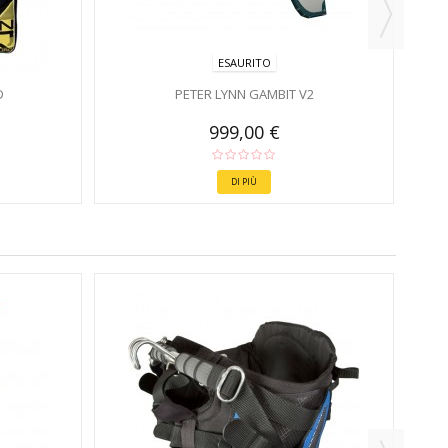
ESAURITO
D
PETER LYNN GAMBIT V2
999,00 €
DI PIÙ
PET