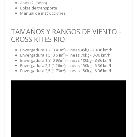
Asas (2 líneas)
Bolsa de transporte
Manual de instrucciones
TAMAÑOS Y RANGOS DE VIENTO -
CROSS KITES RIO
Envergadura 1.2 (0.41m²) - líneas 45kg - 10-36 km/h
Envergadura 1.5 (0.64m²) - líneas 70kg - 8-36 km/h
Envergadura 1.8 (0.93m²) - líneas 100kg - 8-36 km/h
Envergadura 2,1 (1.26m²) - líneas 150kg - 6-36 km/h
Envergadura 2,5 (1.79m²) - líneas 150kg - 6-36 km/h