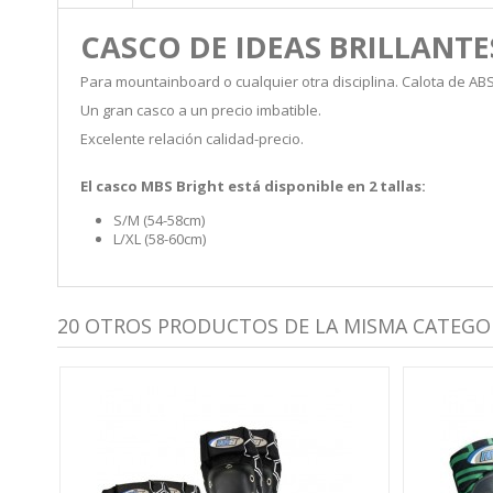
CASCO DE IDEAS BRILLANTE
Para mountainboard o cualquier otra disciplina. Calota de A
Un gran casco a un precio imbatible.
Excelente relación calidad-precio.
El casco MBS Bright está disponible en 2 tallas:
S/M (54-58cm)
L/XL (58-60cm)
20 OTROS PRODUCTOS DE LA MISMA CATEGOR
AJAS!
RO -