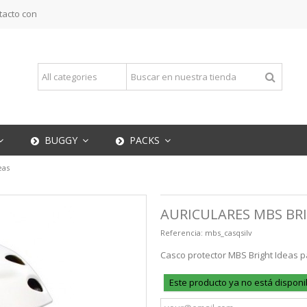
tacto con
BUGGY
PACKS
eas
AURICULARES MBS BR
Referencia:
mbs_casqsilv
Casco protector MBS Bright Ideas 
Este producto ya no está disponi