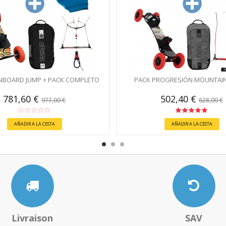
BOARD JUMP + PACK COMPLETO
PACK PROGRESIÓN MOUNTAI
781,60 €
502,40 €
977,00 €
628,00 €
AÑADIR A LA CESTA
AÑADIR A LA CESTA
Livraison
SAV