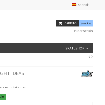
Español
CARRITO
(vacío)
Iniciar sesión
SKATESHOP
IGHT IDEAS
para mountainboard.
ble