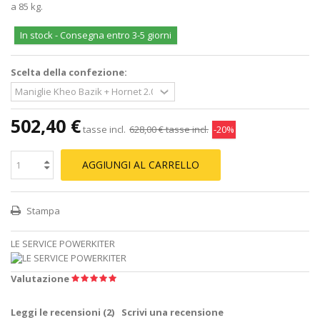
a 85 kg.
In stock - Consegna entro 3-5 giorni
Scelta della confezione:
502,40 €
tasse incl.
628,00 €
tasse incl.
-20%
AGGIUNGI AL CARRELLO
Stampa
LE SERVICE POWERKITER
Valutazione
Leggi le recensioni (
2
)
Scrivi una recensione