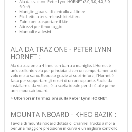
Ala da trazione Peter Lynn HORNET (2.0, 3.0, 4.0, 5.0,
6.0m²)
Maniglie
o
barra di controllo a 4 linee
Picchetto a terra + leash kitekillers
Zaino per trasportare il kite
Attrezzi per il montaggio
Manuali e adesivi
ALA DA TRAZIONE - PETER LYNN
HORNET :
Ala da trazione a 4 linee con barra o maniglie. L'Hornet è
un'eccellente vela per principianti con un comportamento di
volo molto sano. Robusto grazie ai suoi rinforzi, l'Hornet è
fatto per sopportare gli errori di un principiante. Facile da
installare e da volare, è la scelta ideale per chi è alle prime
armi mountainboard.
>
Ulteriori informazioni sulla Peter Lynn HORNET
.
MOUNTAINBOARD - KHEO BAZIK :
Tavola di mountainboard dotata di Channel Trucks a molla
per una maggiore precisione in curva e un migliore controllo.