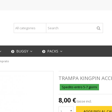
BUGGY
PACKS
emprato
TRAMPA KINGPIN ACC
Spedito entro 5-7 giorni
8,00 €
tasse incl.
AGGIUNGI AL C