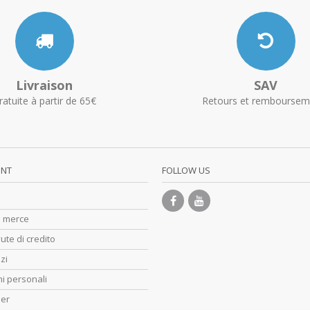
Livraison
SAV
ratuite à partir de 65€
Retours et remboursem
UNT
FOLLOW US
di merce
ute di credito
zzi
i personali
her