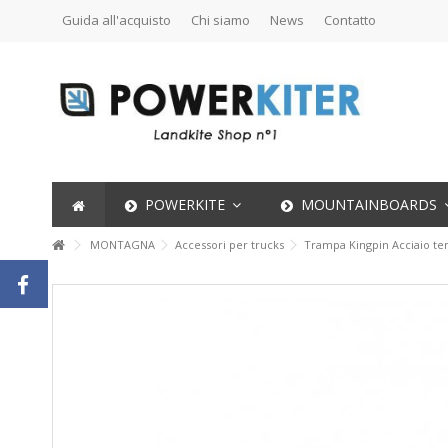
Guida all'acquisto
Chi siamo
News
Contatto
POWERKITE
MOUNTAINBOARDS
MONTAGNA
Accessori per trucks
Trampa Kingpin Acciaio t