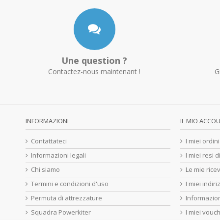
Une question ?
Contactez-nous maintenant !
G
INFORMAZIONI
IL MIO ACCO
Contattateci
I miei ordini
Informazioni legali
I miei resi 
Chi siamo
Le mie ricev
Termini e condizioni d'uso
I miei indiri
Permuta di attrezzature
Informazion
Squadra Powerkiter
I miei vouc