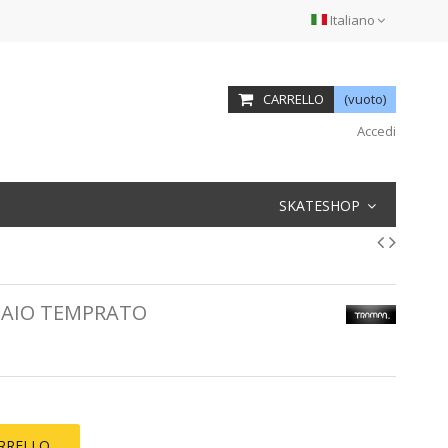
Italiano
CARRELLO
(vuoto)
Accedi
SKATESHOP
IAIO TEMPRATO
ARRELLO