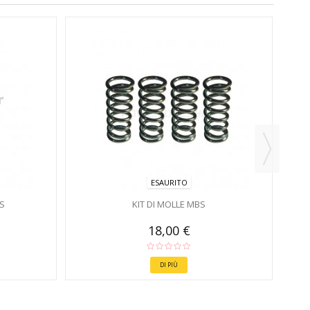
SET 
ESAURITO
S
KIT DI MOLLE MBS
18,00 €
DI PIÙ