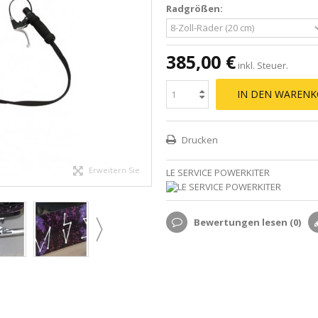
Radgrößen:
385,00 €
inkl. Steuer.
IN DEN WARENK
Drucken
Erweitern Sie
LE SERVICE POWERKITER
Bewertungen lesen (
0
)