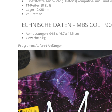
Kunststofffelgen 5-Star (5 Batons) kompatibel mit 8 und 9 
T1-Reifen (8 Zoll)
Lager 12x28mm
V5-Bremse
TECHNISCHE DATEN - MBS COLT 90
Abmessungen: 94.5 x 46.7 x 16.5 cm
Gewicht: 6 kg
Programm: Abfahrt Anfänger