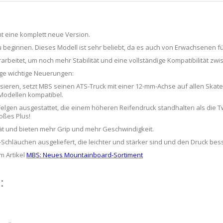
t eine komplett neue Version.
 zu beginnen. Dieses Modell ist sehr beliebt, da es auch von Erwachsenen
beitet, um noch mehr Stabilität und eine vollständige Kompatibilität zwi
ige wichtige Neuerungen:
disieren, setzt MBS seinen ATS-Truck mit einer 12-mm-Achse auf allen Sk
 Modellen kompatibel.
r-Felgen ausgestattet, die einem höheren Reifendruck standhalten als die Twi
roßes Plus!
tät und bieten mehr Grip und mehr Geschwindigkeit.
-Schläuchen ausgeliefert, die leichter und stärker sind und den Druck bess
m Artikel
MBS: Neues Mountainboard-Sortiment
: