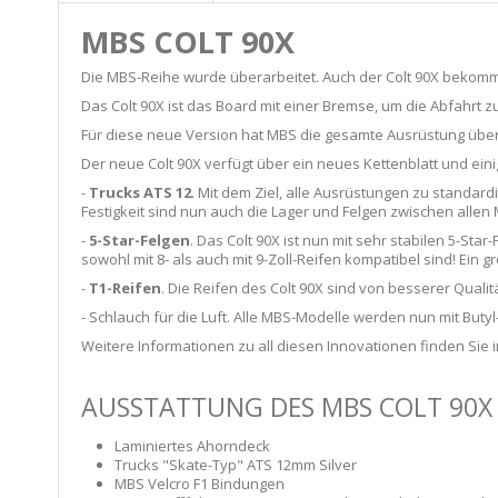
MBS COLT 90X
Die MBS-Reihe wurde überarbeitet. Auch der Colt 90X bekomm
Das Colt 90X ist das Board mit einer Bremse, um die Abfahrt
Für diese neue Version hat MBS die gesamte Ausrüstung überar
Der neue Colt 90X verfügt über ein neues Kettenblatt und ein
-
Trucks ATS 12
. Mit dem Ziel, alle Ausrüstungen zu standar
Festigkeit sind nun auch die Lager und Felgen zwischen allen
-
5-Star-Felgen
. Das Colt 90X ist nun mit sehr stabilen 5-Sta
sowohl mit 8- als auch mit 9-Zoll-Reifen kompatibel sind! Ein g
-
T1-Reifen
. Die Reifen des Colt 90X sind von besserer Quali
- Schlauch für die Luft. Alle MBS-Modelle werden nun mit Butyl
Weitere Informationen zu all diesen Innovationen finden Sie i
AUSSTATTUNG DES MBS COLT 90X 
Laminiertes Ahorndeck
Trucks "Skate-Typ" ATS 12mm Silver
MBS Velcro F1 Bindungen