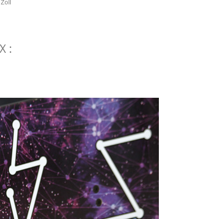
Zoll
X :