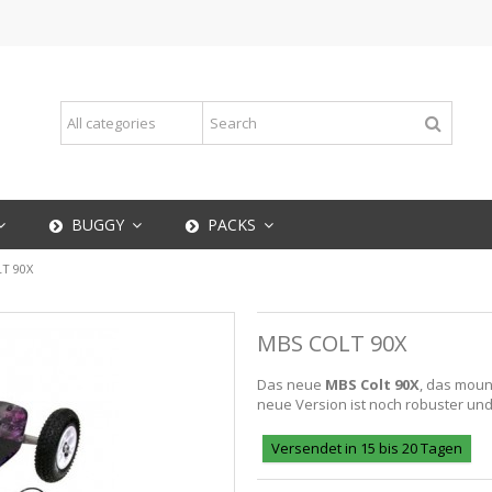
BUGGY
PACKS
T 90X
MBS COLT 90X
Das neue
MBS Colt 90X
, das moun
neue Version ist noch robuster un
Versendet in 15 bis 20 Tagen